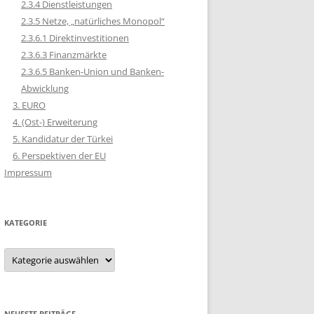
2.3.4 Dienstleistungen
2.3.5 Netze, „natürliches Monopol“
2.3.6.1 Direktinvestitionen
2.3.6.3 Finanzmärkte
2.3.6.5 Banken-Union und Banken-
Abwicklung
3. EURO
4. (Ost-) Erweiterung
5. Kandidatur der Türkei
6. Perspektiven der EU
Impressum
KATEGORIE
Kategorie
NEUESTE BEITRÄGE