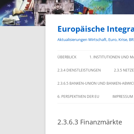
Zum
Inhalt
springen
Europäische Integra
Aktualisierungen Wirtschaft, Euro, Krise, B
ÜBERBLICK
1. INSTITUTIONEN UND M
2.3.4 DIENSTLEISTUNGEN
2.3.5 NETZ
2.3.6.5 BANKEN-UNION UND BANKEN-ABWI
6. PERSPEKTIVEN DER EU
IMPRESSUM
2.3.6.3 Finanzmärkte