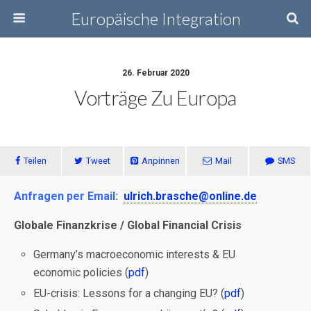
Europäische Integration
26. Februar 2020
Vorträge Zu Europa
Teilen
Tweet
Anpinnen
Mail
SMS
Anfragen per Email:
ulrich.brasche@online.de
Globale Finanzkrise / Global Financial Crisis
Germany’s macroeconomic interests & EU
economic policies (
pdf
)
EU-crisis: Lessons for a changing EU? (
pdf
)