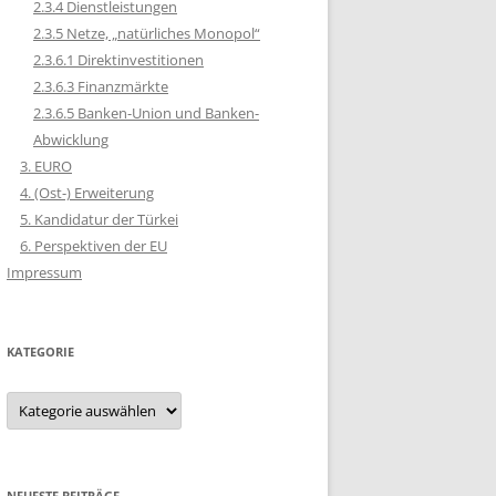
2.3.4 Dienstleistungen
2.3.5 Netze, „natürliches Monopol“
2.3.6.1 Direktinvestitionen
2.3.6.3 Finanzmärkte
2.3.6.5 Banken-Union und Banken-
Abwicklung
3. EURO
4. (Ost-) Erweiterung
5. Kandidatur der Türkei
6. Perspektiven der EU
Impressum
KATEGORIE
Kategorie
NEUESTE BEITRÄGE