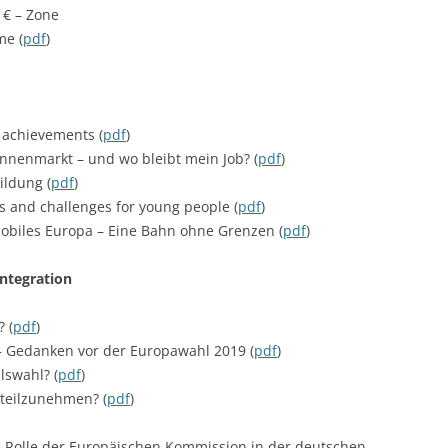
 € – Zone
me (
pdf
)
 achievements (
pdf
)
innenmarkt – und wo bleibt mein Job? (
pdf
)
ildung (
pdf
)
s and challenges for young people (
pdf
)
mobiles Europa – Eine Bahn ohne Grenzen (
pdf
)
Integration
 (
pdf
)
– Gedanken vor der Europawahl 2019 (
pdf
)
lswahl? (
pdf
)
 teilzunehmen? (
pdf
)
e Rolle der Europäischen Kommission in der deutschen