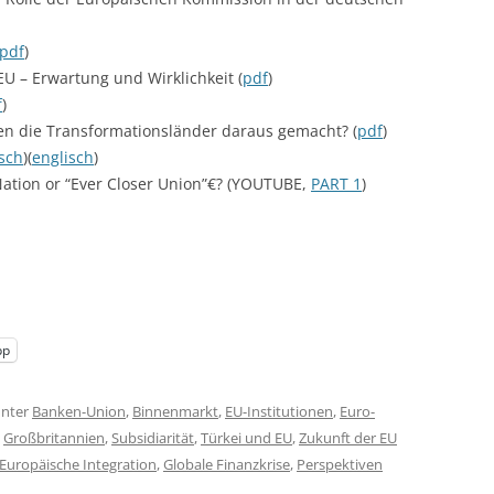
pdf
)
U – Erwartung und Wirklichkeit (
pdf
)
f
)
n die Transformationsländer daraus gemacht? (
pdf
)
sch
)(
englisch
)
 Nation or “Ever Closer Union”€? (YOUTUBE,
PART 1
)
pp
nter
Banken-Union
,
Binnenmarkt
,
EU-Institutionen
,
Euro-
,
Großbritannien
,
Subsidiarität
,
Türkei und EU
,
Zukunft der EU
Europäische Integration
,
Globale Finanzkrise
,
Perspektiven