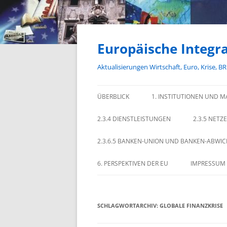
Zum
Inhalt
springen
Europäische Integra
Aktualisierungen Wirtschaft, Euro, Krise, B
ÜBERBLICK
1. INSTITUTIONEN UND M
2.3.4 DIENSTLEISTUNGEN
2.3.5 NETZ
2.3.6.5 BANKEN-UNION UND BANKEN-ABWI
6. PERSPEKTIVEN DER EU
IMPRESSUM
SCHLAGWORTARCHIV:
GLOBALE FINANZKRISE