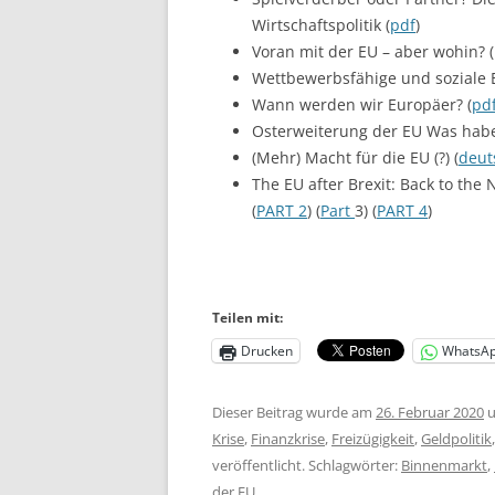
Wirtschaftspolitik (
pdf
)
Voran mit der EU – aber wohin? (
Wettbewerbsfähige und soziale E
Wann werden wir Europäer? (
pd
Osterweiterung der EU Was habe
(Mehr) Macht für die EU (?) (
deut
The EU after Brexit: Back to the
(
PART 2
) (
Part
3) (
PART 4
)
Teilen mit:
Drucken
WhatsA
Dieser Beitrag wurde am
26. Februar 2020
u
Krise
,
Finanzkrise
,
Freizügigkeit
,
Geldpolitik
veröffentlicht. Schlagwörter:
Binnenmarkt
,
der EU
.