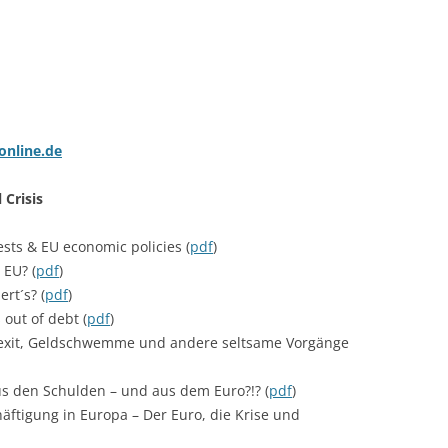
online.de
 Crisis
ts & EU economic policies (
pdf
)
 EU? (
pdf
)
rt´s? (
pdf
)
 out of debt (
pdf
)
Grexit, Geldschwemme und andere seltsame Vorgänge
us den Schulden – und aus dem Euro?!? (
pdf
)
ftigung in Europa – Der Euro, die Krise und